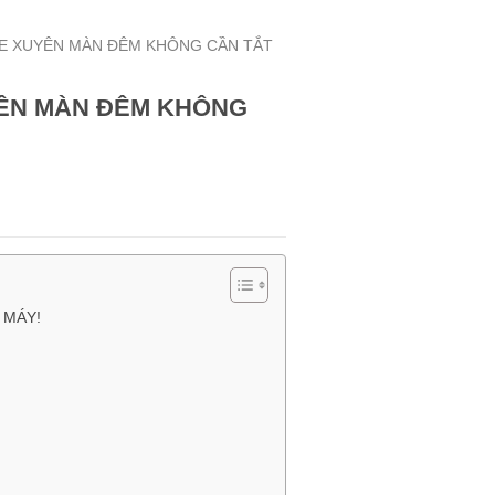
AME XUYÊN MÀN ĐÊM KHÔNG CẦN TẮT
YÊN MÀN ĐÊM KHÔNG
 MÁY!