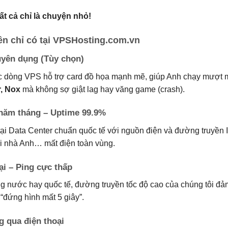
ất cả chỉ là chuyện nhỏ!
 chỉ có tại VPSHosting.com.vn
uyên dụng (Tùy chọn)
c dòng VPS hỗ trợ card đồ họa mạnh mẽ, giúp Anh chạy mượt m
, Nox
mà không sợ giật lag hay văng game (crash).
 năm tháng – Uptime 99.9%
tại Data Center chuẩn quốc tế với nguồn điện và đường truyền
hi nhà Anh… mất điện toàn vùng.
ại – Ping cực thấp
g nước hay quốc tế, đường truyền tốc độ cao của chúng tôi đả
g “đứng hình mất 5 giây”.
g qua điện thoại