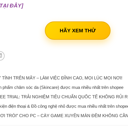
TẠI ĐÂY]
HÃY XEM THỬ
TÍNH TRÊN MÂY – LÀM VIỆC ĐỈNH CAO, MỌI LÚC MỌI NƠI!
 phẩm chăm sóc da (Skincare) được mua nhiều nhất trên shopee
EE TRIAL: TRẢI NGHIỆM TIÊU CHUẨN QUỐC TẾ KHÔNG RỦI 
iện điện thoại & Đồ công nghệ nhỏ được mua nhiều nhất trên shope
CƠI TRÓI” CHO PC – CÀY GAME XUYÊN MÀN ĐÊM KHÔNG CẦN