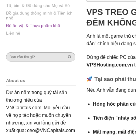
Tã, bỉm & Đồ dùng cho Mẹ và Bé
VPS TREO G
Đồ gia dụng thông minh & Tiện ích
nhỏ
ĐÊM KHÔNG
Đồ ăn vặt & Thực phẩm khô
Liên hệ
Anh là một game thủ c
dân” chính hiệu đang s
Đừng để chiếc PC của A
VPSHosting.com.vn
t
Tại sao phải th
About us
Nếu Anh vẫn đang dùng
Dự án nằm trong quỹ tài sản
thương hiệu của
Hỏng hóc phần cứ
VNCapitals.com. Mọi yêu cầu
về hợp tác hoặc muốn chuyển
Tiền điện “nhảy số
nhượng, xin vui lòng gửi đề
xuất qua: ceo@VNCapitals.com
Mất mạng, mất điệ