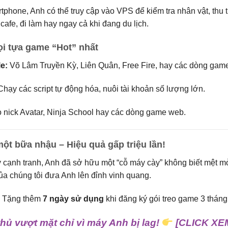
tphone, Anh có thể truy cập vào VPS để kiểm tra nhân vật, thu 
cafe, đi làm hay ngay cả khi đang du lịch.
i tựa game “Hot” nhất
e:
Võ Lâm Truyền Kỳ, Liên Quân, Free Fire, hay các dòng g
hạy các script tự động hóa, nuôi tài khoản số lượng lớn.
 nick Avatar, Ninja School hay các dòng game web.
ột bữa nhậu – Hiệu quả gấp triệu lần!
ỳ cạnh tranh, Anh đã sở hữu một “cỗ máy cày” không biết mệt 
ủa chúng tôi đưa Anh lên đỉnh vinh quang.
:
Tặng thêm
7 ngày sử dụng
khi đăng ký gói treo game 3 thán
hủ vượt mặt chỉ vì máy Anh bị lag!
[CLICK XE