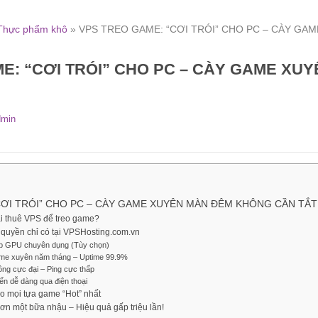
 Thực phẩm khô
»
VPS TREO GAME: “CƠI TRÓI” CHO PC – CÀY G
E: “CƠI TRÓI” CHO PC – CÀY GAME XU
min
CƠI TRÓI” CHO PC – CÀY GAME XUYÊN MÀN ĐÊM KHÔNG CẦN TẮT
ải thuê VPS để treo game?
quyền chỉ có tại VPSHosting.com.vn
ợp GPU chuyên dụng (Tùy chọn)
ame xuyên năm tháng – Uptime 99.9%
ông cực đại – Ping cực thấp
iển dễ dàng qua điện thoại
o mọi tựa game “Hot” nhất
hơn một bữa nhậu – Hiệu quả gấp triệu lần!