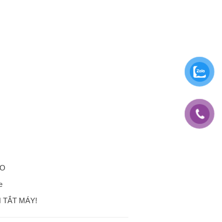
RO
e
 TẮT MÁY!