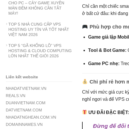
CHO PC – CÀY GAME XUYÊN
Chỉ cần một chiếc smar
MÀN ĐÊM KHÔNG CẦN TẮT
ở bất cứ đâu: khi đang 
MÁY!
TOP 5 NHÀ CUNG CẤP VPS
Phù hợp cho mọ
HOSTING UY TÍN VÀ TỐT NHẤT
VIỆT NAM 2026
Game giả lập Mobil
TOP 5 “GÃ KHỔNG LỒ” VPS
Tool & Bot Game:
C
HOSTING & CLOUD COMPUTING
LỚN NHẤT THẾ GIỚI 2026
Game PC nhẹ:
Treo
Liên kết website
Chi phí rẻ hơn m
NHADATVIETNAM.VN
Chỉ với mức giá cực k
REALS.VN
nghỉ ngơi và để VPS c
DUANVIETNAM.COM
DATVIETNAM.COM
ƯU ĐÃI ĐẶC BIỆT
NHADATNGHEAN.COM.VN
DOMAINNAMES.VN
Đừng để đối t