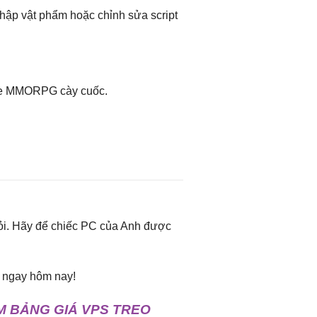
thập vật phẩm hoặc chỉnh sửa script
ame MMORPG cày cuốc.
mỏi. Hãy để chiếc PC của Anh được
g ngay hôm nay!
M BẢNG GIÁ VPS TREO