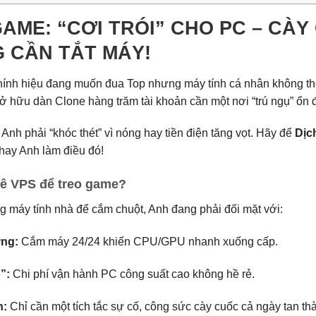
AME: “CƠI TRÓI” CHO PC – CÀ
 CẦN TẮT MÁY!
hính hiệu đang muốn đua Top nhưng máy tính cá nhân không th
ở hữu dàn Clone hàng trăm tài khoản cần một nơi “trú ngụ” ổn
nh phải “khóc thét” vì nóng hay tiền điện tăng vọt. Hãy để
Dịc
hay Anh làm điều đó!
uê VPS để treo game?
 máy tính nhà để cắm chuột, Anh đang phải đối mặt với:
ng:
Cắm máy 24/24 khiến CPU/GPU nhanh xuống cấp.
”:
Chi phí vận hành PC công suất cao không hề rẻ.
n:
Chỉ cần một tích tắc sự cố, công sức cày cuốc cả ngày tan th