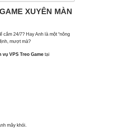
Y GAME XUYÊN MÀN
ể cắm 24/7? Hay Anh là một “nông
 định, mượt mà?
h vụ VPS Treo Game
tại
ành mây khói.