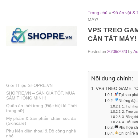
Skip
to
Trang chủ
»
Đồ ăn vặt &
content
MÁY!
VPS TREO GAM
CẦN TẮT MÁY!
Posted on
20/06/2023
by
Ad
Nội dung chính:
Giới Thiệu SHOPRE.VN
VPS TREO GAME: “
SHOPRE.VN – SĂN GIÁ TỐT, MUA
Tại sao ph
SẮM THÔNG MINH!
Những đặc 
Quần áo thời trang (Đặc biệt là Thời
1. Tích h
trang nữ)
2. Treo g
3. Băng th
Mỹ phẩm & Sản phẩm chăm sóc da
4. Điều kh
(Skincare)
Phù hợp ch
Phụ kiện điện thoại & Đồ công nghệ
Chi phí rẻ 
nhỏ