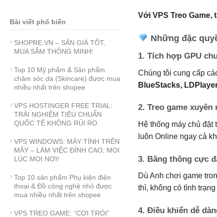
Với VPS Treo Game, t
Bài viết phổ biến
Những đặc quyền
SHOPRE.VN – SĂN GIÁ TỐT,
MUA SẮM THÔNG MINH!
1. Tích hợp GPU ch
Top 10 Mỹ phẩm & Sản phẩm
Chúng tôi cung cấp cá
chăm sóc da (Skincare) được mua
BlueStacks, LDPlayer
nhiều nhất trên shopee
VPS HOSTINGER FREE TRIAL:
2. Treo game xuyên
TRẢI NGHIỆM TIÊU CHUẨN
QUỐC TẾ KHÔNG RỦI RO
Hệ thống máy chủ đặt 
luôn Online ngay cả k
VPS WINDOWS: MÁY TÍNH TRÊN
MÂY – LÀM VIỆC ĐỈNH CAO, MỌI
3. Băng thông cực đ
LÚC MỌI NƠI!
Dù Anh chơi game tron
Top 10 sản phẩm Phụ kiện điện
thoại & Đồ công nghệ nhỏ được
thì, không có tình trạn
mua nhiều nhất trên shopee
4. Điều khiển dễ dàn
VPS TREO GAME: “CƠI TRÓI”