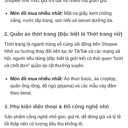
Shopee nhờ mức giá ưu đãi và nhiều mã giảm giá.
Món đồ mua nhiều nhất:
Mặt nạ giấy, kem chống
nắng, nước tẩy trang, son môi và serum dưỡng da.
2.
Quần áo thời trang (Đặc biệt là Thời trang nữ)
Thời trang là ngành hàng vô cùng sôi động trên Shopee.
Nhờ xu hướng thay đổi liên tục từ TikTok và các mạng xã
hội, người tiêu dùng (đặc biệt là giới trẻ) có thói quen “lướt
và chốt đơn” quần áo rất thường xuyên.
Món đồ mua nhiều nhất:
Áo thun basic, áo croptop,
quần ống rộng, đồ ngủ (pijama) và các mẫu váy đầm
theo trend.
3.
Phụ kiện điện thoại & Đồ công nghệ nhỏ
Sản phẩm công nghệ nhỏ gọn, giá rẻ, dễ đóng gói và tỷ lệ
lỗi thấp nên có lượng tiêu thụ khổng lồ.