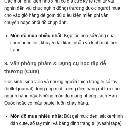
Các món phụ kiện nhỏ xinh có giá cực kỳ rẻ (chỉ từ vài
nghìn đến vài chục nghìn đồng) thường được người mua
cho vào giỏ hàng để gom đủ điều kiện miễn phí vận
chuyển hoặc phối đồ chụp ảnh.
Món đồ mua nhiều nhất:
Kẹp tóc hoa sứ/càng cua,
chun buộc tóc, khuyên tai titan, nhẫn và kính mát thời
trang.
8.
Văn phòng phẩm & Dụng cụ học tập dễ
thương (Cute)
Học sinh, sinh viên và những người thích trang trí sổ tay
(bullet journal) đóng góp một lượng đơn hàng rất lớn cho
ngành hàng này.
Những món đồ mang phong cách Hàn
Quốc hoặc có màu pastel luôn cháy hàng.
Món đồ mua nhiều nhất:
Bút gel mực đen, sticker/hình
dán cute, sổ tay mini và băng dính trang trí (washi tape).