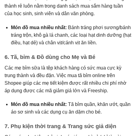
thành rẻ luôn nằm trong danh sách mua sắm hàng tuần
của học sinh, sinh viên và dân văn phòng.
Món đồ mua nhiều nhất:
Bánh tráng phơi sương/bánh
tráng trộn, khô gà lá chanh, các loại hạt dinh dưỡng (hạt
điều, hạt dẻ) và chân vịt/cánh vịt ăn liền.
6.
Tã, bỉm & Đồ dùng cho Mẹ và Bé
Các mẹ bỉm sữa là tệp khách hàng có sức mua cực kỳ
trung thành và đều đặn.
Việc mua tã bỉm online trên
Shopee giúp các mẹ tiết kiệm được rất nhiều chi phí nhờ
áp dụng được các mã giảm giá lớn và Freeship.
Món đồ mua nhiều nhất:
Tã bỉm quần, khăn ướt, quần
áo sơ sinh và các dụng cụ ăn dặm cho bé.
7.
Phụ kiện thời trang & Trang sức giả diện