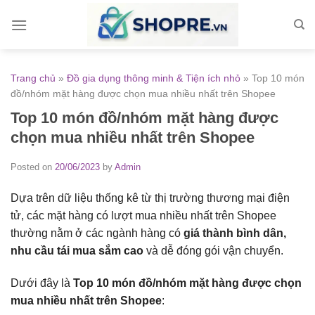
Skip
to
content
Trang chủ
»
Đồ gia dụng thông minh & Tiện ích nhỏ
»
Top 10 món
đồ/nhóm mặt hàng được chọn mua nhiều nhất trên Shopee
Top 10 món đồ/nhóm mặt hàng được
chọn mua nhiều nhất trên Shopee
Posted on
20/06/2023
by
Admin
Dựa trên dữ liệu thống kê từ thị trường thương mại điện
tử, các mặt hàng có lượt mua nhiều nhất trên Shopee
thường nằm ở các ngành hàng có
giá thành bình dân,
nhu cầu tái mua sắm cao
và dễ đóng gói vận chuyển.
Dưới đây là
Top 10 món đồ/nhóm mặt hàng được chọn
mua nhiều nhất trên Shopee
: