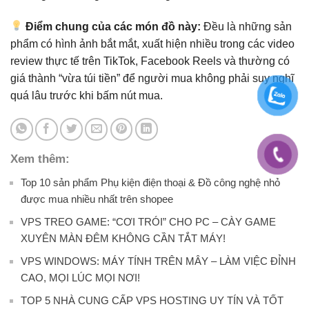
Điểm chung của các món đồ này:
Đều là những sản
phẩm có hình ảnh bắt mắt, xuất hiện nhiều trong các video
review thực tế trên TikTok, Facebook Reels và thường có
giá thành “vừa túi tiền” để người mua không phải suy nghĩ
quá lâu trước khi bấm nút mua.
Xem thêm:
Top 10 sản phẩm Phụ kiện điện thoại & Đồ công nghệ nhỏ
được mua nhiều nhất trên shopee
VPS TREO GAME: “CƠI TRÓI” CHO PC – CÀY GAME
XUYÊN MÀN ĐÊM KHÔNG CẦN TẮT MÁY!
VPS WINDOWS: MÁY TÍNH TRÊN MÂY – LÀM VIỆC ĐỈNH
CAO, MỌI LÚC MỌI NƠI!
TOP 5 NHÀ CUNG CẤP VPS HOSTING UY TÍN VÀ TỐT